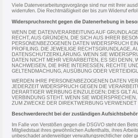
Viele Datenverarbeitungsvorgänge sind nur mit Ihrer ausdr
widerrufen. Die Rechtmäßigkeit der bis zum Widerruf erfo
Widerspruchsrecht gegen die Datenerhebung in beso
WENN DIE DATENVERARBEITUNG AUF GRUNDLAGE VON
RECHT, AUS GRÜNDEN, DIE SICH AUS IHRER BES
PERSONENBEZOGENEN DATEN WIDERSPRUCH EINZU
PROFILING. DIE JEWEILIGE RECHTSGRUNDLAGE, 
DATENSCHUTZERKLÄRUNG. WENN SIE WIDERSPR
DATEN NICHT MEHR VERARBEITEN, ES SEI DENN
NACHWEISEN, DIE IHRE INTERESSEN, RECHTE UN
GELTENDMACHUNG, AUSÜBUNG ODER VERTEIDIGUN
WERDEN IHRE PERSONENBEZOGENEN DATEN VERAR
JEDERZEIT WIDERSPRUCH GEGEN DIE VERARBEI
DERARTIGER WERBUNG EINZULEGEN; DIES GILT A
VERBINDUNG STEHT. WENN SIE WIDERSPRECHEN
ZUM ZWECKE DER DIREKTWERBUNG VERWENDET (W
Beschwerde­recht bei der zuständigen Aufsichts­behö
Im Falle von Verstößen gegen die DSGVO steht den Betro
Mitgliedstaat ihres gewöhnlichen Aufenthalts, ihres Arbe
unbeschadet anderweitiger verwaltungsrechtlicher oder ge